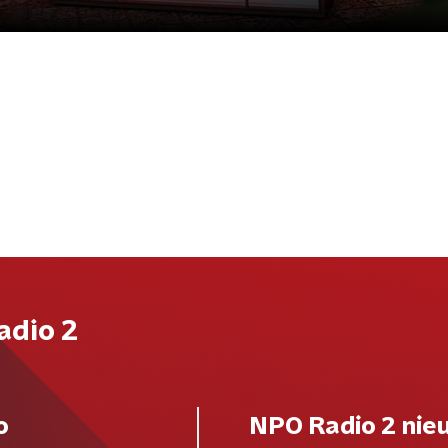
adio 2
o
NPO Radio 2 nie