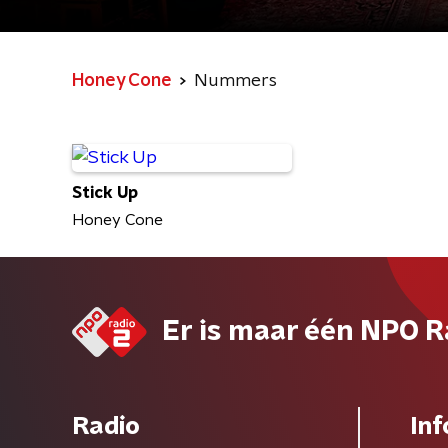
Honey Cone
Nummers
Stick Up
Honey Cone
Er is maar één NPO R
Radio
Inf