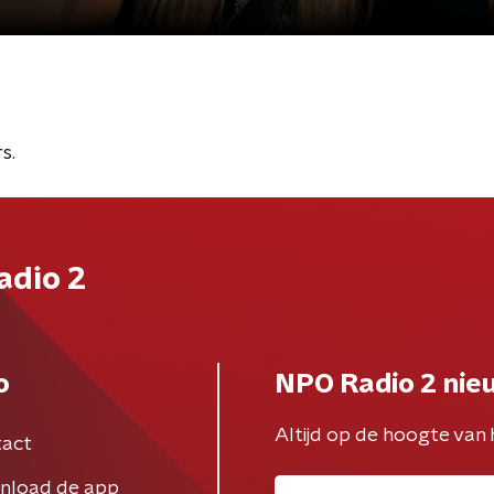
s.
adio 2
o
NPO Radio 2 nie
Altijd op de hoogte van 
act
nload de app