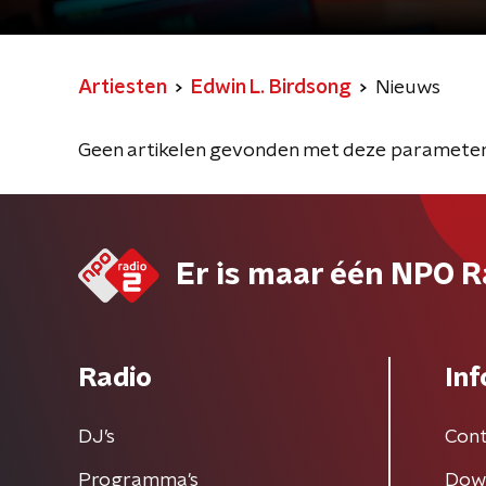
Artiesten
Edwin L. Birdsong
Nieuws
Geen artikelen gevonden met deze parameter
Er is maar één NPO R
Radio
Inf
DJ’s
Cont
Programma's
Dow