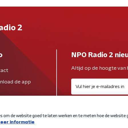
adio 2
o
NPO Radio 2 nie
Altijd op de hoogte van 
act
nload de app