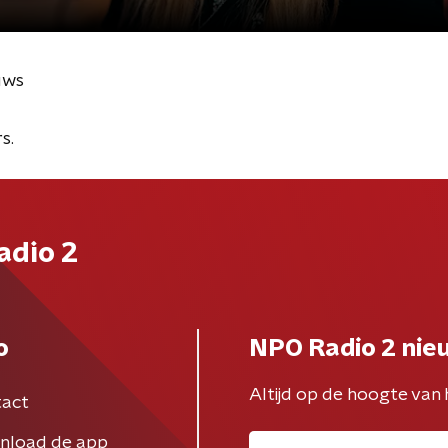
uws
s.
adio 2
o
NPO Radio 2 nie
Altijd op de hoogte van 
act
nload de app