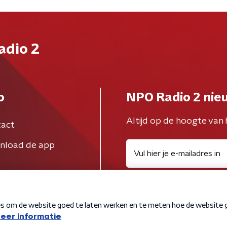
adio 2
o
NPO Radio 2 nie
Altijd op de hoogte van 
act
nload de app