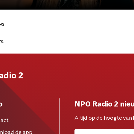
ws
s.
adio 2
o
NPO Radio 2 nie
Altijd op de hoogte van 
act
nload de app