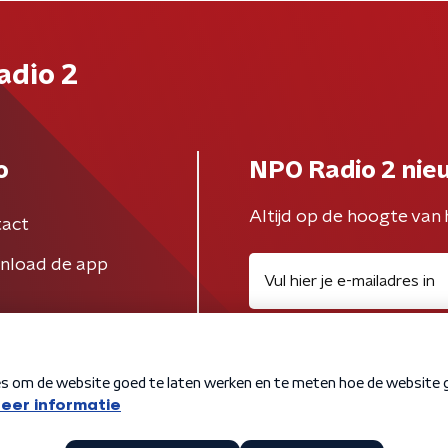
adio 2
o
NPO Radio 2 nie
Altijd op de hoogte van 
act
nload de app