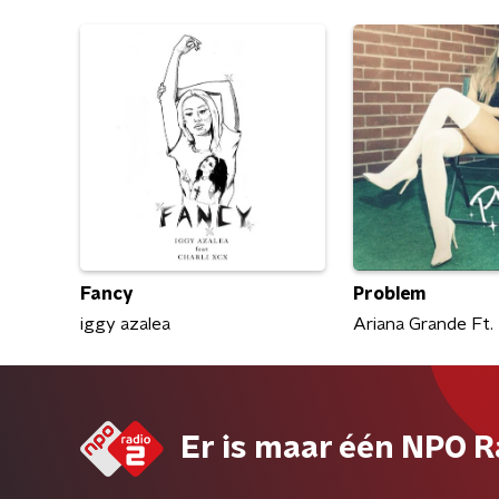
Fancy
Problem
iggy azalea
Ariana Grande Ft.
Er is maar één NPO R