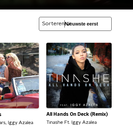
Sorteren
All Hands On Deck (Remix)
s
Tinashe Ft. Iggy Azalea
ars, Iggy Azalea