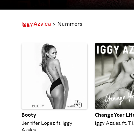
Iggy Azalea
Nummers
Booty
Change Your Lif
Jennifer Lopez ft. Iggy
Iggy Azalea ft. T.I.
Azalea