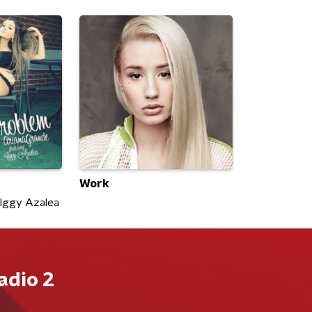
Work
 Iggy Azalea
adio 2