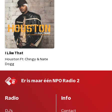
I Like That
Houston Ft. Chingy & Nate
Dogg
Er is maar één NPO Radio 2
Radio
Info
DJ’s
Contact