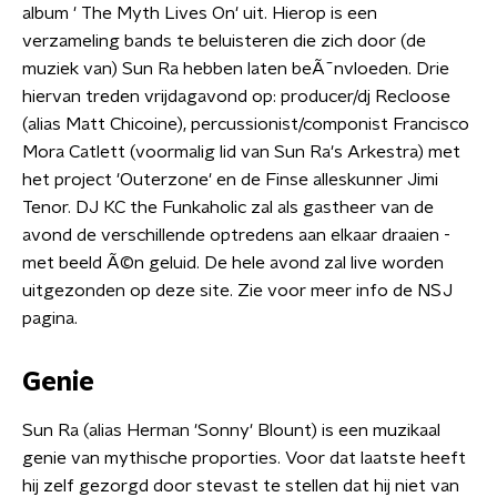
album ' The Myth Lives On' uit. Hierop is een
verzameling bands te beluisteren die zich door (de
muziek van) Sun Ra hebben laten beÃ¯nvloeden. Drie
hiervan treden vrijdagavond op: producer/dj Recloose
(alias Matt Chicoine), percussionist/componist Francisco
Mora Catlett (voormalig lid van Sun Ra's Arkestra) met
het project 'Outerzone' en de Finse alleskunner Jimi
Tenor. DJ KC the Funkaholic zal als gastheer van de
avond de verschillende optredens aan elkaar draaien -
met beeld Ã©n geluid. De hele avond zal live worden
uitgezonden op deze site. Zie voor meer info de NSJ
pagina.
Genie
Sun Ra (alias Herman 'Sonny' Blount) is een muzikaal
genie van mythische proporties. Voor dat laatste heeft
hij zelf gezorgd door stevast te stellen dat hij niet van