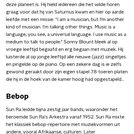
deze planeet is. Hij hield iedereen die het wilde horen
graag voor dat hij van Saturnus kwam en hier op aarde
leefde met een missie: "I am a musician, but I'm another
kind of musician. I'm talking other things. Music is a
language, you see, a universal language. I use music as a
medium to talk to people." Sonny Blount bleek al op
vroege leeftijd begaafd en erg begaan met muziek. Hij
luisterde al op jonge leeftijd alle nieuwe (jazz) singeltjes
en pingelde op de piano. Op een zekere dag is ie zelfs
gewond geraakt door zijn eigen stapel 78 toeren platen
die hij in de hoek van de kamer hoog had opgestapeld...
Bebop
Sun Ra leidde bijna zestig jaar bands, waaronder het
beroemde Sun Ra's Arkestra vanaf 1952. Sun Ra mixte
het klassiek bebop-repertoire met muziekvormen uit
andere, vooral Afrikaanse, culturen. Later