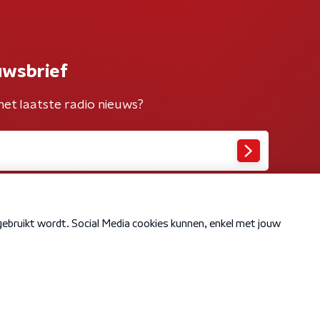
uwsbrief
het laatste radio nieuws?
Cookiebeleid