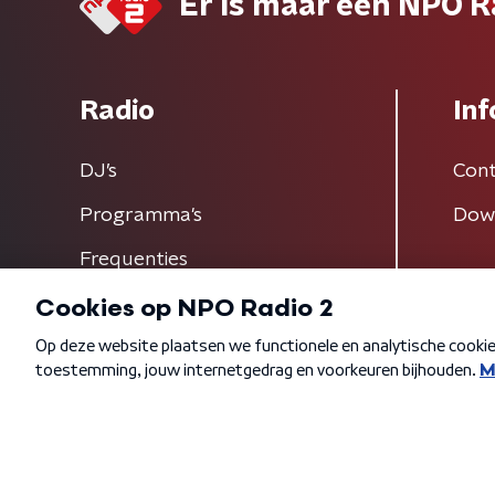
Er is maar één NPO R
Radio
Inf
DJ’s
Cont
Programma's
Dow
Frequenties
Algemene voorwaarden
Privacybeleid