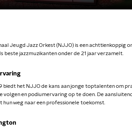
aal Jeugd Jazz Orkest (NJJO) is een achttienkoppig o
 beste jazzmuzikanten onder de 21 jaar verzamelt.
rvaring
9 biedt het NJJO de kans aan jonge toptalenten om pr
te volgen en podiumervaring op te doen. De aansluiten
t hun weg naar een professionele toekomst.
ington