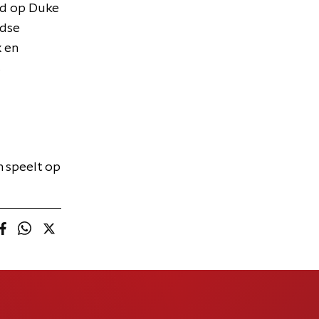
rd op Duke
ndse
 en
s
n speelt op