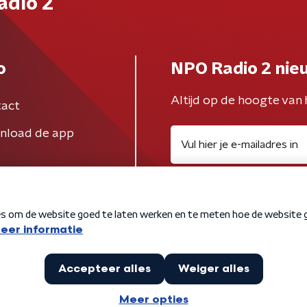
adio 2
o
NPO Radio 2 nie
Altijd op de hoogte van 
act
nload de app