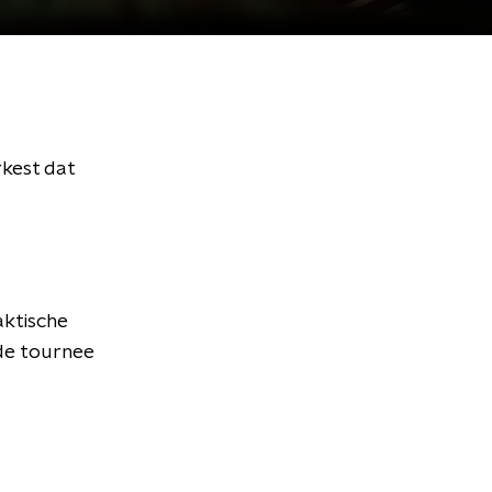
rkest dat
aktische
de tournee