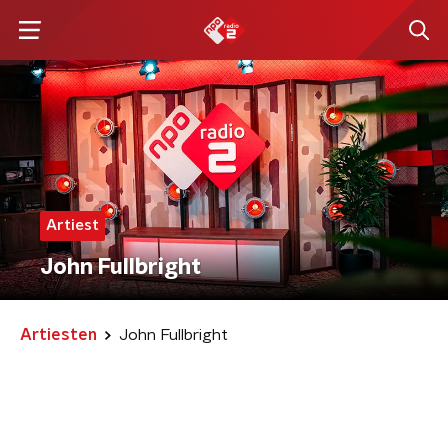
Artiest
John Fullbright
Artiesten
John Fullbright