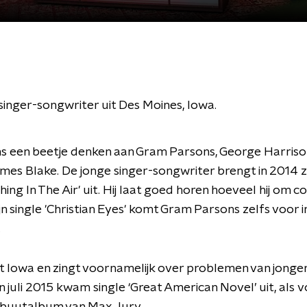
singer-songwriter uit Des Moines, Iowa.
ns een beetje denken aan Gram Parsons, George Harriso
mes Blake. De jonge singer-songwriter brengt in 2014 z
ing In The Air' uit. Hij laat goed horen hoeveel hij om c
ijn single 'Christian Eyes' komt Gram Parsons zelfs voor i
.
it Iowa en zingt voornamelijk over problemen van jonger
In juli 2015 kwam single ‘Great American Novel’ uit, als