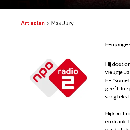
Artiesten
Max Jury
Een jonge 
Hij doet o
vleugje Ja
EP ‘Someth
geeft. In z
songtekst
Hij komt u
en drank. 