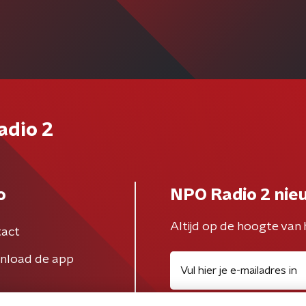
adio 2
o
NPO Radio 2 nie
Altijd op de hoogte van 
act
nload de app