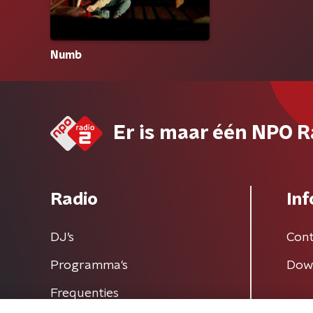
Numb
Er is maar één NPO R
Radio
Inf
DJ’s
Cont
Programma's
Dow
Frequenties