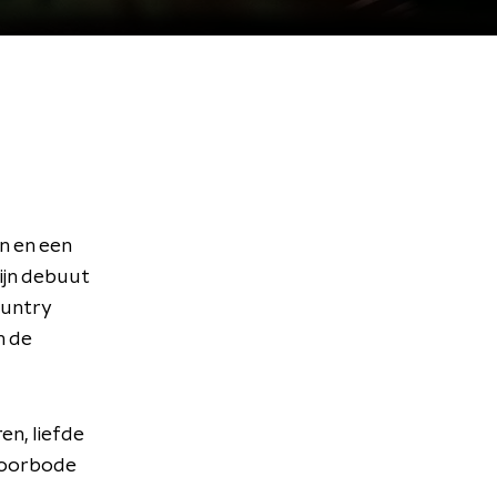
n en een
ijn debuut
ountry
n de
en, liefde
 voorbode