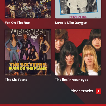
Fox On The Run
Love Is Like Oxygen
The Six Teens
The lies in your eyes
Meer tracks