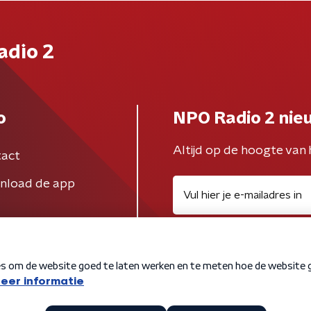
adio 2
o
NPO Radio 2 nie
Altijd op de hoogte van 
act
nload de app