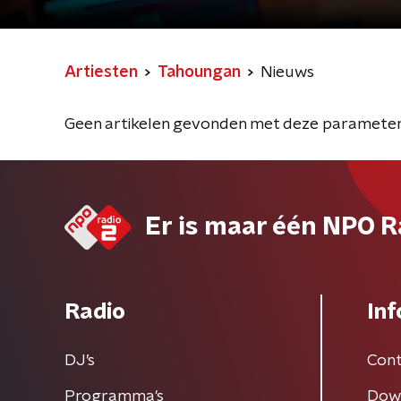
Artiesten
Tahoungan
Nieuws
Geen artikelen gevonden met deze parameter
Er is maar één NPO R
Radio
Inf
DJ’s
Cont
Programma's
Dow