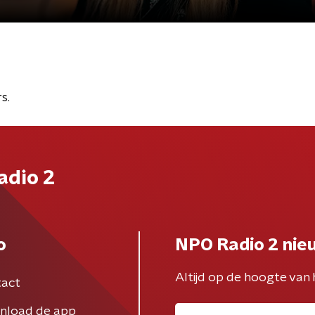
s.
adio 2
o
NPO Radio 2 nie
Altijd op de hoogte van 
act
nload de app