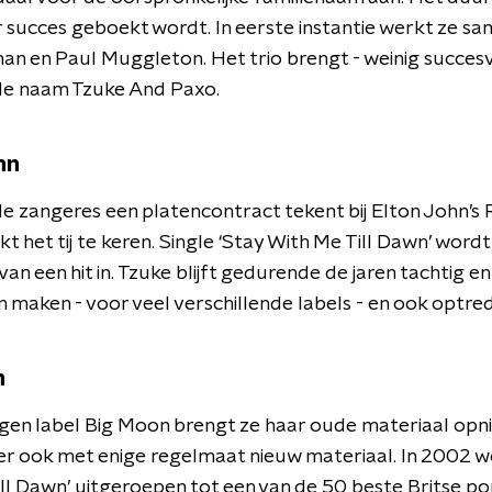
 succes geboekt wordt. In eerste instantie werkt ze s
n en Paul Muggleton. Het trio brengt - weinig succesv
 de naam Tzuke And Paxo.
hn
 zangeres een platencontract tekent bij Elton John’s
jkt het tij te keren. Single ‘Stay With Me Till Dawn’ wordt
van een hit in. Tzuke blijft gedurende de jaren tachtig e
n maken - voor veel verschillende labels - en ook optre
n
igen label Big Moon brengt ze haar oude materiaal opni
 er ook met enige regelmaat nieuw materiaal. In 2002 w
ll Dawn’ uitgeroepen tot een van de 50 beste Britse p