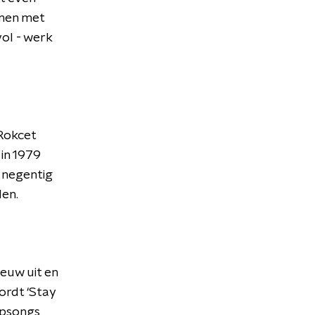
amen met
ol - werk
 Rokcet
 in 1979
n negentig
den.
euw uit en
ordt ‘Stay
opsongs