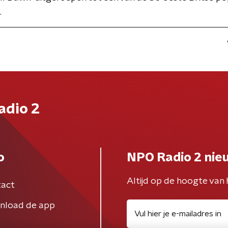
.
adio 2
o
NPO Radio 2 nie
Altijd op de hoogte van 
act
nload de app