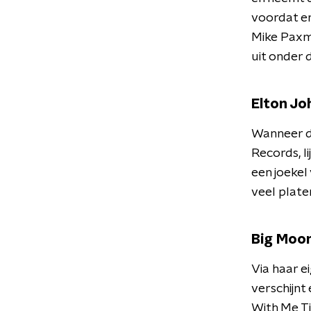
voordat er
Mike Paxma
uit onder
Elton Jo
Wanneer de
Records, li
een joekel 
veel plate
Big Moo
Via haar e
verschijnt
With Me Ti