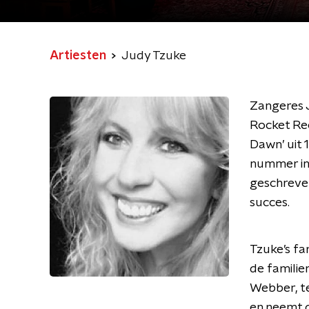
Artiesten
Judy Tzuke
Zangeres J
Rocket Rec
Dawn’ uit 
nummer in
geschreven
succes.
Tzuke’s fa
de famili
Webber, te
en neemt d