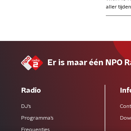
aller tijden
Er is maar één NPO R
Radio
Inf
DJ’s
Cont
Programma's
Dow
Frequenties