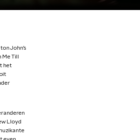
lton John’s
 Me Till
t het
oit
nder
veranderen
rew Lloyd
 muzikante
t even