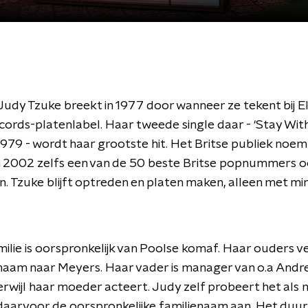
udy Tzuke breekt in 1977 door wanneer ze tekent bij E
ords-platenlabel. Haar tweede single daar - ‘Stay With
1979 - wordt haar grootste hit. Het Britse publiek noem
 2002 zelfs een van de 50 beste Britse popnummers o
. Tzuke blijft optreden en platen maken, alleen met mi
milie is oorspronkelijk van Poolse komaf. Haar ouders 
enaam naar Meyers. Haar vader is manager van o.a And
rwijl haar moeder acteert. Judy zelf probeert het als
aarvoor de oorspronkelijke familienaam aan. Het duur