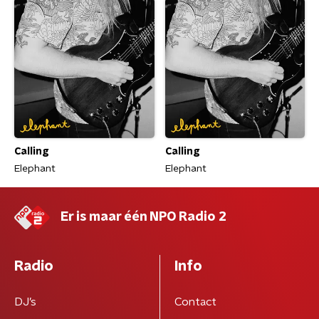
Calling
Calling
Elephant
Elephant
Er is maar één NPO Radio 2
Radio
Info
DJ’s
Contact