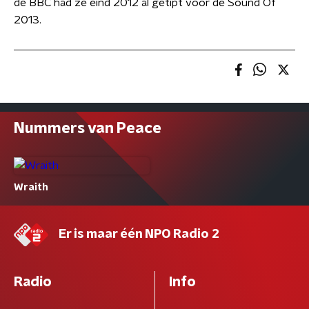
de BBC had ze eind 2012 al getipt voor de Sound Of
2013.
Nummers van Peace
Wraith
Er is maar één NPO Radio 2
Radio
Info