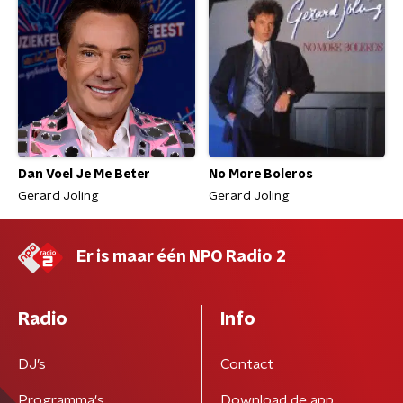
Dan Voel Je Me Beter
No More Boleros
Gerard Joling
Gerard Joling
Er is maar één NPO Radio 2
Radio
Info
DJ’s
Contact
Programma's
Download de app