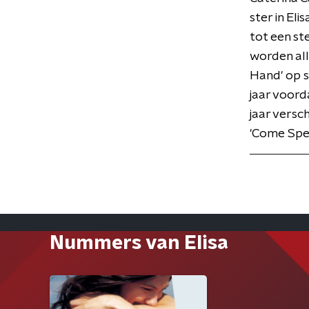
ster in Eli
tot een st
worden all
Hand' op s
jaar voord
jaar versch
'Come Spea
Nummers van Elisa