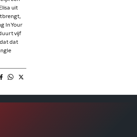
lisa uit
itbrengt,
ng In Your
uurt vijf
 dat dat
ingle