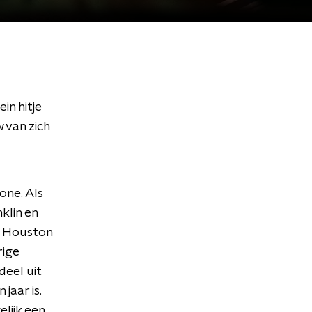
in hitje
w van zich
one. Als
klin en
y Houston
rige
deel uit
jaar is.
elijk een