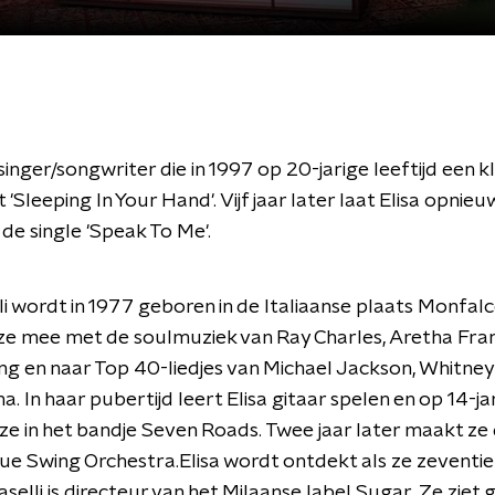
singer/songwriter die in 1997 op 20-jarige leeftijd een kle
'Sleeping In Your Hand'. Vijf jaar later laat Elisa opnieu
de single 'Speak To Me'.
oli wordt in 1977 geboren in de Italiaanse plaats Monfalc
 ze mee met de soulmuziek van Ray Charles, Aretha Fran
ng en naar Top 40-liedjes van Michael Jackson, Whitne
. In haar pubertijd leert Elisa gitaar spelen en op 14-ja
t ze in het bandje Seven Roads. Twee jaar later maakt ze 
ue Swing Orchestra.Elisa wordt ontdekt als ze zeventien 
selli is directeur van het Milaanse label Sugar. Ze ziet g