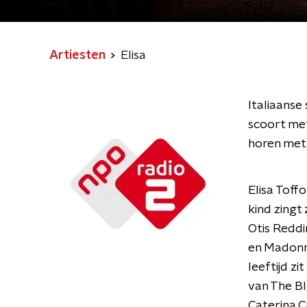
Artiesten
Elisa
Italiaanse 
scoort met 
horen met 
Elisa Toff
kind zingt
Otis Reddi
en Madonna
leeftijd zi
van The Bl
Caterina Ca