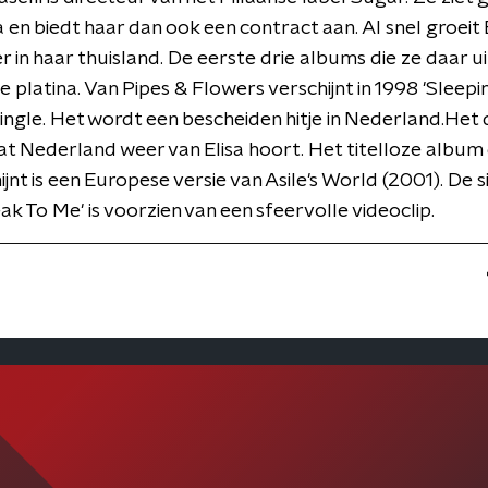
sa en biedt haar dan ook een contract aan. Al snel groeit E
er in haar thuisland. De eerste drie albums die ze daar u
e platina. Van Pipes & Flowers verschijnt in 1998 'Sleepi
ingle. Het wordt een bescheiden hitje in Nederland.Het d
at Nederland weer van Elisa hoort. Het titelloze album
ijnt is een Europese versie van Asile's World (2001). De s
k To Me' is voorzien van een sfeervolle videoclip.