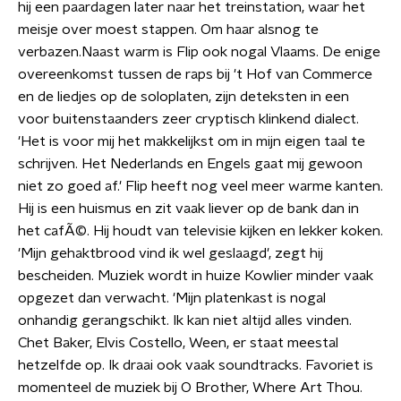
hij een paardagen later naar het treinstation, waar het
meisje over moest stappen. Om haar alsnog te
verbazen.Naast warm is Flip ook nogal Vlaams. De enige
overeenkomst tussen de raps bij 't Hof van Commerce
en de liedjes op de soloplaten, zijn deteksten in een
voor buitenstaanders zeer cryptisch klinkend dialect.
'Het is voor mij het makkelijkst om in mijn eigen taal te
schrijven. Het Nederlands en Engels gaat mij gewoon
niet zo goed af.' Flip heeft nog veel meer warme kanten.
Hij is een huismus en zit vaak liever op de bank dan in
het cafÃ©. Hij houdt van televisie kijken en lekker koken.
'Mijn gehaktbrood vind ik wel geslaagd', zegt hij
bescheiden. Muziek wordt in huize Kowlier minder vaak
opgezet dan verwacht. 'Mijn platenkast is nogal
onhandig gerangschikt. Ik kan niet altijd alles vinden.
Chet Baker, Elvis Costello, Ween, er staat meestal
hetzelfde op. Ik draai ook vaak soundtracks. Favoriet is
momenteel de muziek bij O Brother, Where Art Thou.