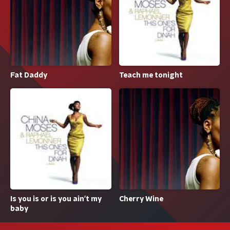
Teach me tonight
Fat Daddy
Is you is or is you ain't my
Cherry Wine
baby