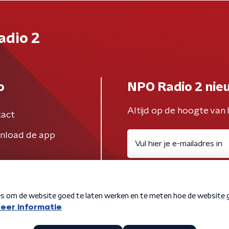
adio 2
o
NPO Radio 2 nie
Altijd op de hoogte van 
act
nload de app