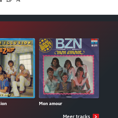
sion
Mon amour
Meer tracks