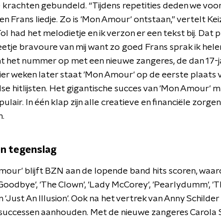
krachten gebundeld. “Tijdens repetities deden we voo
en Frans liedje. Zo is 'Mon Amour' ontstaan,” vertelt Kei
l had het melodietje en ik verzon er een tekst bij. Dat 
etje bravoure van mij want zo goed Frans sprak ik hele
 het nummer op met een nieuwe zangeres, de dan 17-j
Vier weken later staat 'Mon Amour' op de eerste plaats 
e hitlijsten. Het gigantische succes van 'Mon Amour'
lair. In één klap zijn alle creatieve en financiële zorgen
.
n tegenslag
our' blijft BZN aan de lopende band hits scoren, waa
Goodbye', 'The Clown', 'Lady McCorey', 'Pearlydumm', 'T
 'Just An Illusion'. Ook na het vertrek van Anny Schilder
e successen aanhouden. Met de nieuwe zangeres Carola 