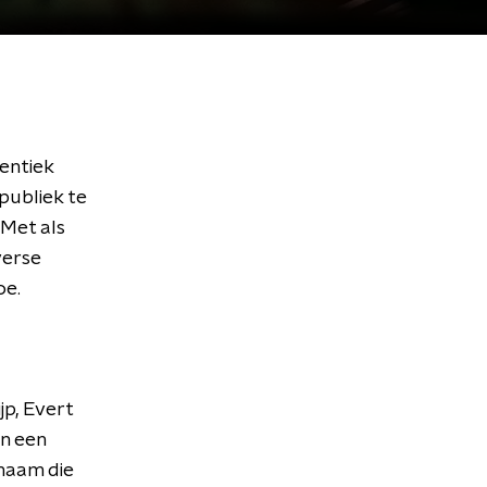
entiek
publiek te
Met als
verse
oe.
jp, Evert
n een
naam die