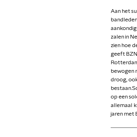
Aan het su
bandleden 
aankondige
zalen in Ne
zien hoe d
geeft BZN 
Rotterdam.
bewogen m
droog, ook
bestaan.So
op een sol
allemaal k
jaren met