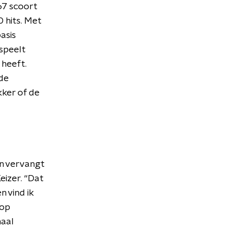
67 scoort
 hits. Met
asis
speelt
 heeft.
 de
kker of de
n vervangt
eizer. “Dat
n vind ik
 op
maal