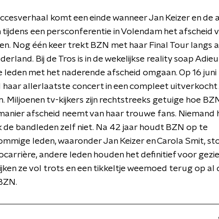
ccesverhaal komt een einde wanneer Jan Keizer en de 
tijdens een persconferentie in Volendam het afscheid
n. Nog één keer trekt BZN met haar Final Tour langs a
derland. Bij de Tros is in de wekelijkse reality soap Adi
e leden met het naderende afscheid omgaan. Op 16 jun
haar allerlaatste concert in een compleet uitverkocht
 Miljoenen tv-kijkers zijn rechtstreeks getuige hoe BZ
anier afscheid neemt van haar trouwe fans. Niemand 
 de bandleden zelf niet. Na 42 jaar houdt BZN op te
mmige leden, waaronder Jan Keizer en Carola Smit, sto
ocarrière, andere leden houden het definitief voor gezi
ijken ze vol trots en een tikkeltje weemoed terug op al
 BZN.