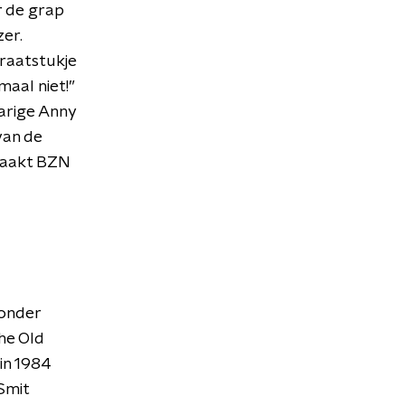
r de grap
zer.
praatstukje
maal niet!”
arige Anny
van de
 maakt BZN
ronder
he Old
 in 1984
Smit