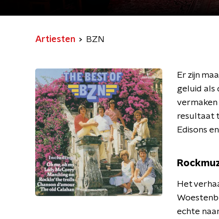
Artiesten
BZN
Er zijn ma
geluid als
vermaken 
resultaat 
Edisons en
Rockmuz
Het verhaa
Woestenbur
echte naa