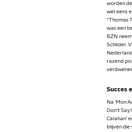
worden de 
wel eens e
“Thomas To
was een be
BZN neemt
Schilder. 
Nederlands
razend popu
verdwenen
Succes e
Na 'Mon Am
Don’t Say 
Calahan' en
blijven di