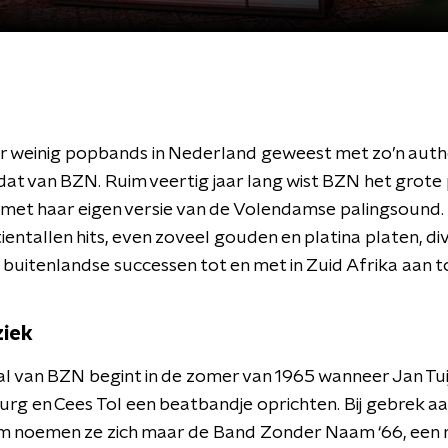
ar weinig popbands in Nederland geweest met zo’n auth
 dat van BZN. Ruim veertig jaar lang wist BZN het grote 
met haar eigen versie van de Volendamse palingsound. 
tientallen hits, even zoveel gouden en platina platen, di
 buitenlandse successen tot en met in Zuid Afrika aan t
iek
l van BZN begint in de zomer van 1965 wanneer Jan Tui
g en Cees Tol een beatbandje oprichten. Bij gebrek aa
m noemen ze zich maar de Band Zonder Naam ‘66, een 