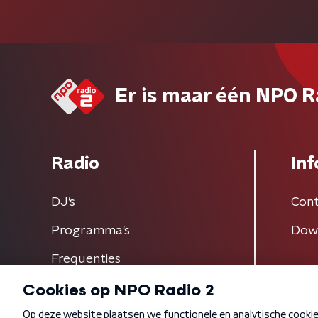
Er is maar één NPO R
Radio
Inf
DJ’s
Cont
Programma's
Dow
Frequenties