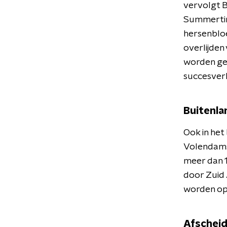
vervolgt B
Summertime
hersenbloe
overlijden
worden ge
succesver
Buitenla
Ook in het
Volendams
meer dan 1
door Zuid 
worden o
Afschei