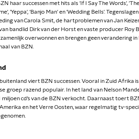
ZN haar successen met hits als 'If I Say The Words', 'Th
', 'Yeppa', 'Banjo Man' en 'Wedding Bells'. Tegenslagen
ding van Carola Smit, de hartproblemen van Jan Keizer
 van bandlid Dirk van der Horst en vaste producer Roy
zamenlijk overwonnen en brengen geen verandering in 
haal van BZN.
nd
 buitenland viert BZN successen. Vooral in Zuid Afrika i
e groep razend populair. In het land van Nelson Mand
 miljoen cd’s van de BZN verkocht. Daarnaast toert B
Amerika en het Verre Oosten, waar regelmatig tv-speci
pgenomen.
d