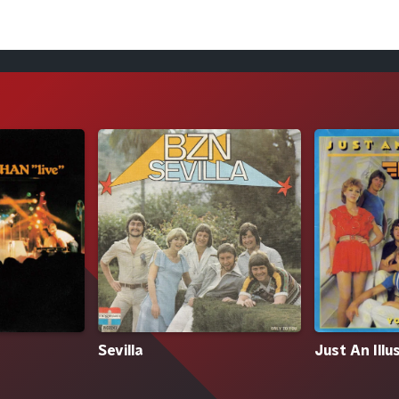
Sevilla
Just An Illu