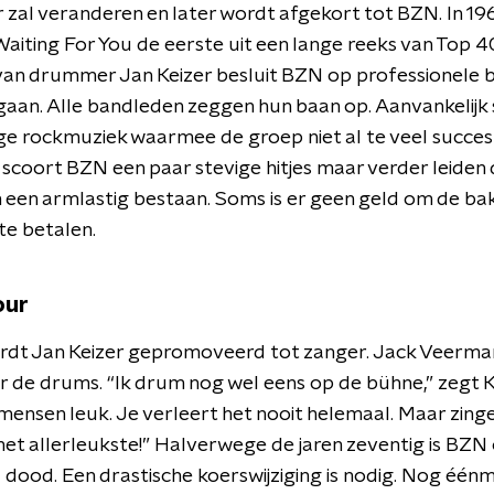
 zal veranderen en later wordt afgekort tot BZN. In 19
iting For You de eerste uit een lange reeks van Top 40
an drummer Jan Keizer besluit BZN op professionele b
gaan. Alle bandleden zeggen hun baan op. Aanvankelijk 
e rockmuziek waarmee de groep niet al te veel succes
scoort BZN een paar stevige hitjes maar verder leiden
een armlastig bestaan. Soms is er geen geld om de ba
te betalen.
our
ordt Jan Keizer gepromoveerd tot zanger. Jack Veerma
 de drums. “Ik drum nog wel eens op de bühne,” zegt K
mensen leuk. Je verleert het nooit helemaal. Maar zinge
het allerleukste!” Halverwege de jaren zeventig is BZN
 dood. Een drastische koerswijziging is nodig. Nog één