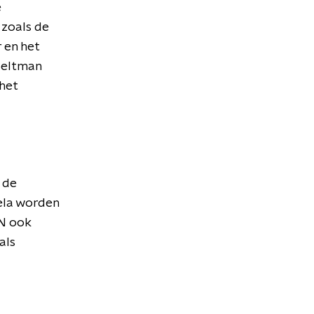
e
 zoals de
 en het
 Beltman
het
s de
ela worden
ZN ook
als