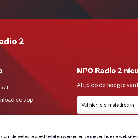
adio 2
o
NPO Radio 2 nie
Altijd op de hoogte van 
act
nload de app