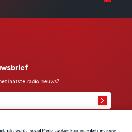
uwsbrief
het laatste radio nieuws?