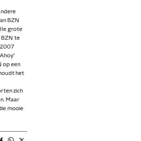
andere
 van BZN
lle grote
eu BZN te
i 2007
 Ahoy’
N op een
houdt het
rten zich
en. Maar
 die mooie