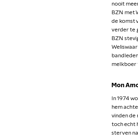
nooit meer
BZN met Wa
de komst v
verder te 
BZN stevig
Weliswaar 
bandleden 
melkboer 
Mon Am
In 1974 w
hem achter
vinden de 
toch echt 
sterven na