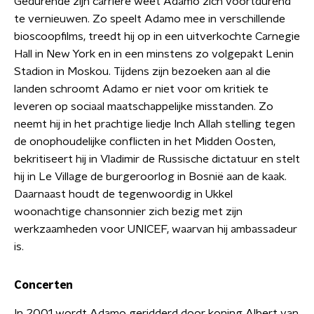
Gedurende zijn carrière weet Adamo zich voortdurend
te vernieuwen. Zo speelt Adamo mee in verschillende
bioscoopfilms, treedt hij op in een uitverkochte Carnegie
Hall in New York en in een minstens zo volgepakt Lenin
Stadion in Moskou. Tijdens zijn bezoeken aan al die
landen schroomt Adamo er niet voor om kritiek te
leveren op sociaal maatschappelijke misstanden. Zo
neemt hij in het prachtige liedje Inch Allah stelling tegen
de onophoudelijke conflicten in het Midden Oosten,
bekritiseert hij in Vladimir de Russische dictatuur en stelt
hij in Le Village de burgeroorlog in Bosnië aan de kaak.
Daarnaast houdt de tegenwoordig in Ukkel
woonachtige chansonnier zich bezig met zijn
werkzaamheden voor UNICEF, waarvan hij ambassadeur
is.
Concerten
In 2001 wordt Adamo geridderd door koning Albert van