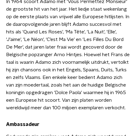
In 1964 scoort Adamo met 'Vous Permettez Monsieur'
de grootste hit van het jaar. Het liedje staat wekenlang
op de eerste plaats van vrijwel alle Europese hitlijsten. In
de daaropvolgende jaren blijft Adamo succesvol met
hits als 'Quand Les Roses', 'Ma Tête', 'La Nuit', 'Elle',
'J’aime', 'Le Néon', 'C’est Ma Vie' en 'Les Filles Du Bord
De Mer', dat jaren later fraai wordt gecoverd door de
Belgische popzanger Arno Hintjes. Hoewel het Frans de
taal is waarin Adamo zich voornamelijk uitdrukt, vertolkt
hij zijn chansons ook in het Engels, Spaans, Duits, Turks
en zelfs Vlaams. Een enkele keer bedient Adamo zich
van zijn moedertaal, zoals het aan de huidige Belgische
koningin opgedragen 'Dolce Paola' waarmee hij in 1965
een Europese hit scoort. Van zijn platen worden
wereldwijd meer dan 100 miljoen exemplaren verkocht.
Ambassadeur