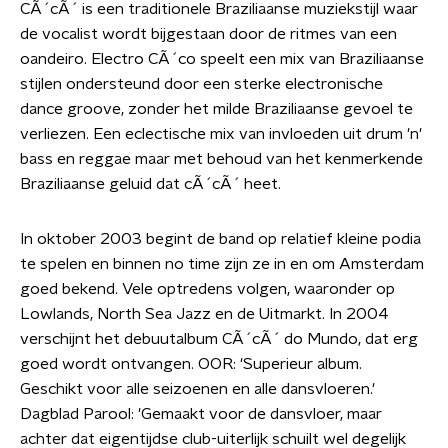
CÃ´cÃ´ is een traditionele Braziliaanse muziekstijl waar
de vocalist wordt bijgestaan door de ritmes van een
oandeiro. Electro CÃ´co speelt een mix van Braziliaanse
stijlen ondersteund door een sterke electronische
dance groove, zonder het milde Braziliaanse gevoel te
verliezen. Een eclectische mix van invloeden uit drum 'n'
bass en reggae maar met behoud van het kenmerkende
Braziliaanse geluid dat cÃ´cÃ´ heet.
In oktober 2003 begint de band op relatief kleine podia
te spelen en binnen no time zijn ze in en om Amsterdam
goed bekend. Vele optredens volgen, waaronder op
Lowlands, North Sea Jazz en de Uitmarkt. In 2004
verschijnt het debuutalbum CÃ´cÃ´ do Mundo, dat erg
goed wordt ontvangen. OOR: 'Superieur album.
Geschikt voor alle seizoenen en alle dansvloeren.'
Dagblad Parool: 'Gemaakt voor de dansvloer, maar
achter dat eigentijdse club-uiterlijk schuilt wel degelijk