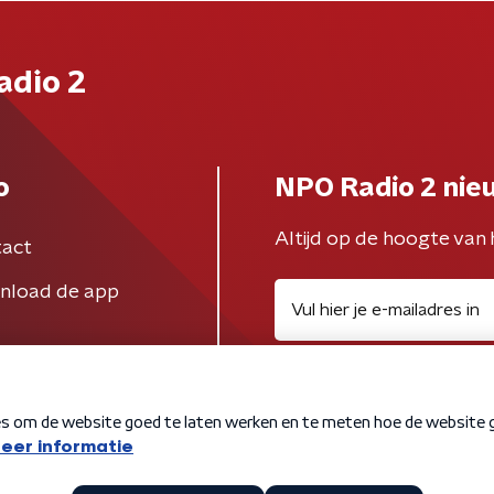
adio 2
o
NPO Radio 2 nie
Altijd op de hoogte van 
act
nload de app