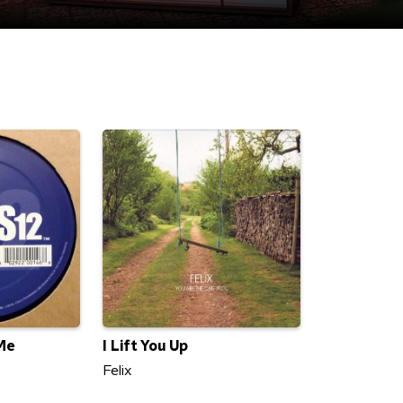
Me
I Lift You Up
Felix