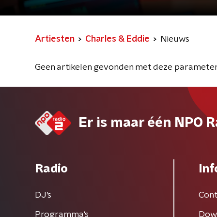
Artiesten
Charles & Eddie
Nieuws
Geen artikelen gevonden met deze parameter
Er is maar één NPO R
Radio
Inf
DJ’s
Cont
Programma's
Dow