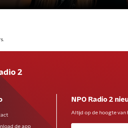
s.
adio 2
o
NPO Radio 2 nie
Altijd op de hoogte van 
act
nload de app