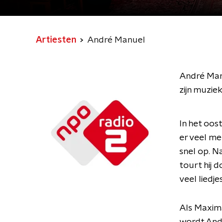
Artiesten
André Manuel
André Manu
zijn muzie
In het oos
er veel me
snel op. N
tourt hij 
veel liedjes
Als Maxima