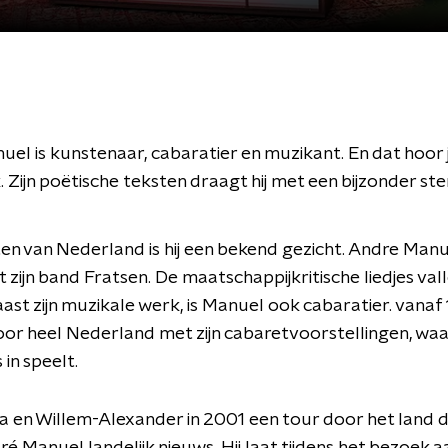
el is kunstenaar, cabaratier en muzikant. En dat hoor j
k. Zijn poëtische teksten draagt hij met een bijzonder st
ten van Nederland is hij een bekend gezicht. Andre Manu
t zijn band Fratsen. De maatschappijkritische liedjes val
aast zijn muzikale werk, is Manuel ook cabaratier. vanaf
door heel Nederland met zijn cabaretvoorstellingen, waar
 in speelt.
 en Willem-Alexander in 2001 een tour door het land 