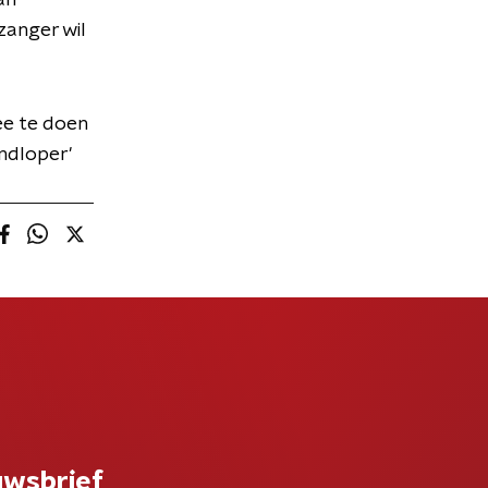
an
zanger wil
e te doen
ndloper'
uwsbrief