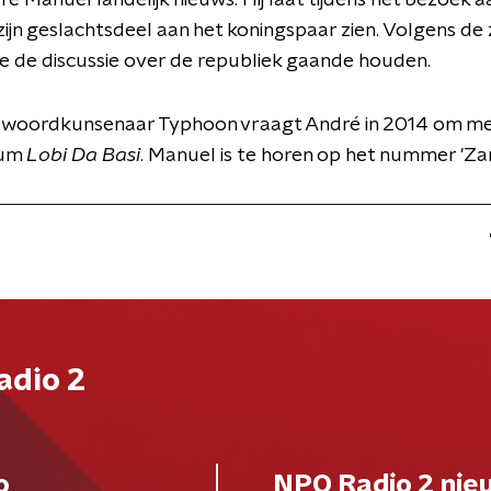
é Manuel landelijk nieuws. Hij laat tijdens het bezoek a
 zijn geslachtsdeel aan het koningspaar zien. Volgens de 
e de discussie over de republiek gaande houden.
 woordkunsenaar Typhoon vraagt André in 2014 om me
bum
Lobi Da Basi
. Manuel is te horen op het nummer 'Za
adio 2
o
NPO Radio 2 nie