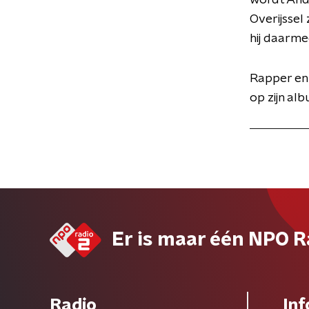
wordt Andr
Overijssel
hij daarme
Rapper en
op zijn al
Er is maar één NPO R
Radio
Inf