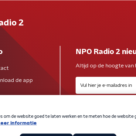
adio 2
o
NPO Radio 2 nie
Altijd op de hoogte van 
act
nload de app