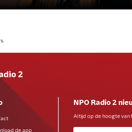
s.
adio 2
o
NPO Radio 2 nie
Altijd op de hoogte van 
act
nload de app