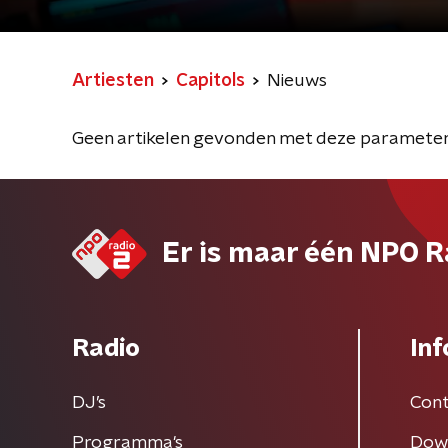
Artiesten
Capitols
Nieuws
Geen artikelen gevonden met deze parameter
Er is maar één NPO R
Radio
Inf
DJ’s
Cont
Programma's
Dow