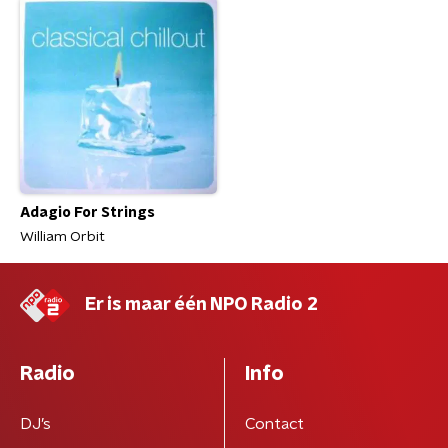
Adagio For Strings
William Orbit
Er is maar één NPO Radio 2
Radio
Info
DJ’s
Contact