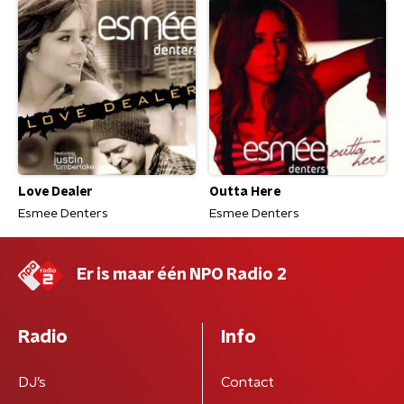
Love Dealer
Outta Here
Esmee Denters
Esmee Denters
Er is maar één NPO Radio 2
Radio
Info
DJ’s
Contact