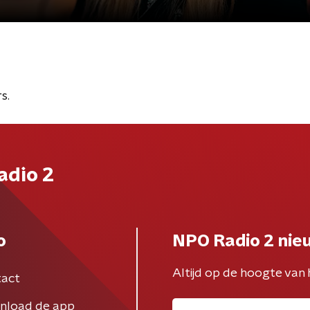
s.
adio 2
o
NPO Radio 2 nie
Altijd op de hoogte van 
act
nload de app