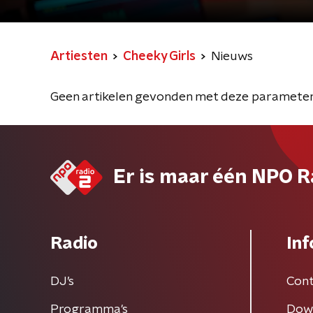
Artiesten
Cheeky Girls
Nieuws
Geen artikelen gevonden met deze parameter
Er is maar één NPO R
Radio
Inf
DJ’s
Cont
Programma's
Dow