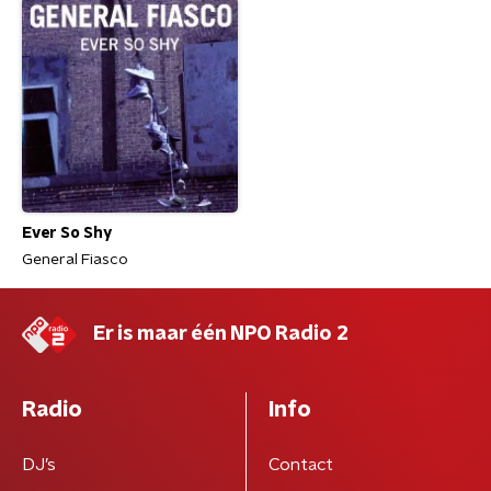
Ever So Shy
General Fiasco
Er is maar één NPO Radio 2
Radio
Info
DJ’s
Contact