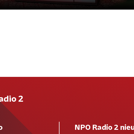
adio 2
o
NPO Radio 2 nie