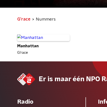
G'race
Nummers
Manhattan
G'race
Er is maar één NPO R
Radio
Inf