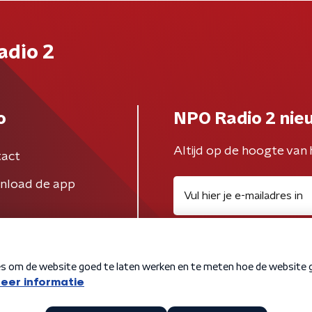
adio 2
o
NPO Radio 2 nie
Altijd op de hoogte van 
act
nload de app