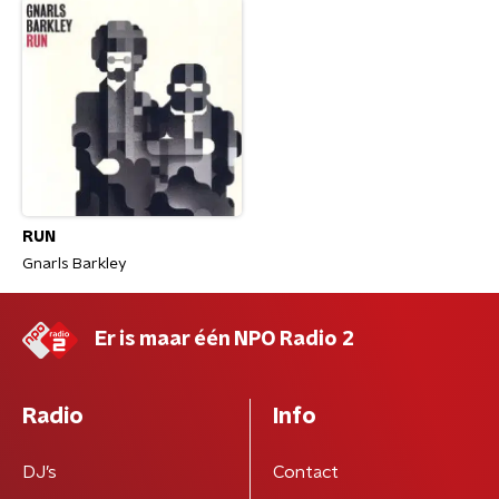
RUN
Gnarls Barkley
Er is maar één NPO Radio 2
Radio
Info
DJ’s
Contact