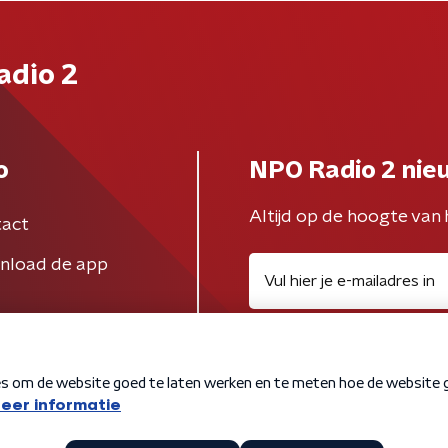
adio 2
o
NPO Radio 2 nie
Altijd op de hoogte van 
act
nload de app