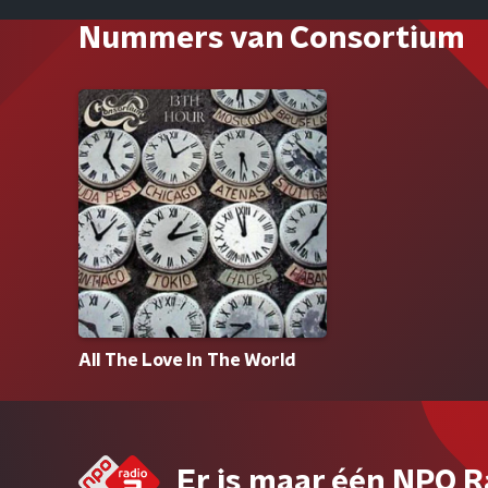
Nummers van Consortium
All The Love In The World
Er is maar één NPO R