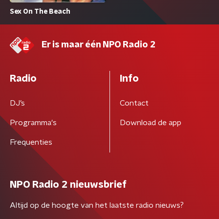
Sex On The Beach
Er is maar één NPO Radio 2
Radio
Info
DJ’s
Contact
Programma's
Download de app
Frequenties
NPO Radio 2 nieuwsbrief
Altijd op de hoogte van het laatste radio nieuws?