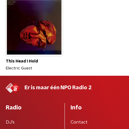
This Head I Hold
Electric Guest
Er is maar één NPO Radio 2
Radio
Info
DJ’s
Contact