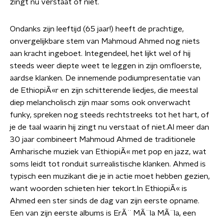
zingt nu verstaat of niet.
Ondanks zijn leeftijd (65 jaar!) heeft de prachtige,
onvergelijkbare stem van Mahmoud Ahmed nog niets
aan kracht ingeboet. Integendeel, het lijkt wel of hij
steeds weer diepte weet te leggen in zijn omfloerste,
aardse klanken. De innemende podiumpresentatie van
de EthiopiÃ«r en zijn schitterende liedjes, die meestal
diep melancholisch zijn maar soms ook onverwacht
funky, spreken nog steeds rechtstreeks tot het hart, of
je de taal waarin hij zingt nu verstaat of niet.Al meer dan
30 jaar combineert Mahmoud Ahmed de traditionele
Amharische muziek van EthiopiÃ« met pop en jazz, wat
soms leidt tot ronduit surrealistische klanken. Ahmed is
typisch een muzikant die je in actie moet hebben gezien,
want woorden schieten hier tekort.In EthiopiÃ« is
Ahmed een ster sinds de dag van zijn eerste opname.
Een van zijn eerste albums is ErÃ¨ MÃ¨la MÃ¨la, een