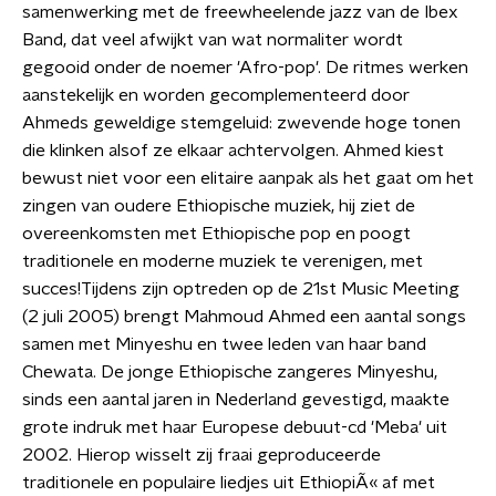
samenwerking met de freewheelende jazz van de Ibex
Band, dat veel afwijkt van wat normaliter wordt
gegooid onder de noemer 'Afro-pop'. De ritmes werken
aanstekelijk en worden gecomplementeerd door
Ahmeds geweldige stemgeluid: zwevende hoge tonen
die klinken alsof ze elkaar achtervolgen. Ahmed kiest
bewust niet voor een elitaire aanpak als het gaat om het
zingen van oudere Ethiopische muziek, hij ziet de
overeenkomsten met Ethiopische pop en poogt
traditionele en moderne muziek te verenigen, met
succes!Tijdens zijn optreden op de 21st Music Meeting
(2 juli 2005) brengt Mahmoud Ahmed een aantal songs
samen met Minyeshu en twee leden van haar band
Chewata. De jonge Ethiopische zangeres Minyeshu,
sinds een aantal jaren in Nederland gevestigd, maakte
grote indruk met haar Europese debuut-cd 'Meba' uit
2002. Hierop wisselt zij fraai geproduceerde
traditionele en populaire liedjes uit EthiopiÃ« af met