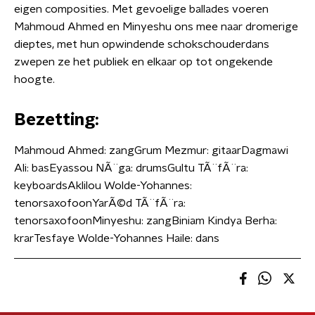
eigen composities. Met gevoelige ballades voeren
Mahmoud Ahmed en Minyeshu ons mee naar dromerige
dieptes, met hun opwindende schokschouderdans
zwepen ze het publiek en elkaar op tot ongekende
hoogte.
Bezetting:
Mahmoud Ahmed: zangGrum Mezmur: gitaarDagmawi
Ali: basEyassou NÃ¨ga: drumsGultu TÃ¨fÃ¨ra:
keyboardsAklilou Wolde-Yohannes:
tenorsaxofoonYarÃ©d TÃ¨fÃ¨ra:
tenorsaxofoonMinyeshu: zangBiniam Kindya Berha:
krarTesfaye Wolde-Yohannes Haile: dans