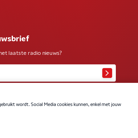
uwsbrief
het laatste radio nieuws?
Cookiebeleid