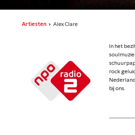
Artiesten
Alex Clare
In het bezi
soulmuziek
schuurpap
rock gelui
Nederland 
bij ons.