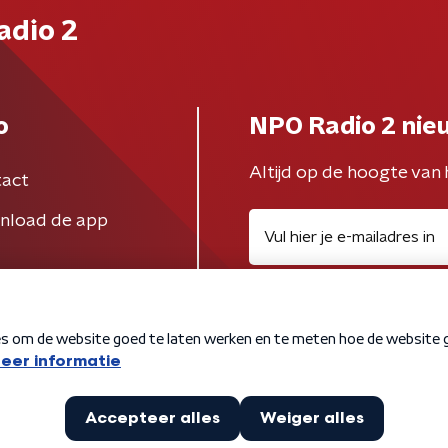
adio 2
o
NPO Radio 2 nie
Altijd op de hoogte van 
act
nload de app