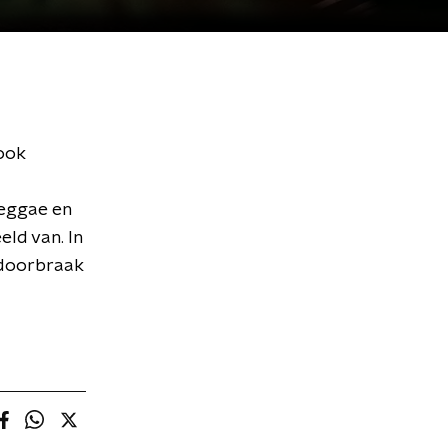
 ook
reggae en
eld van. In
n doorbraak