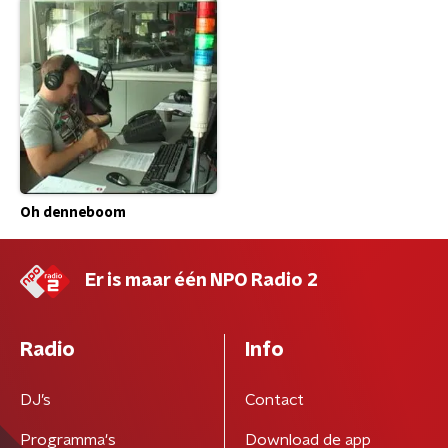
Oh denneboom
Er is maar één NPO Radio 2
Radio
Info
DJ’s
Contact
Programma's
Download de app