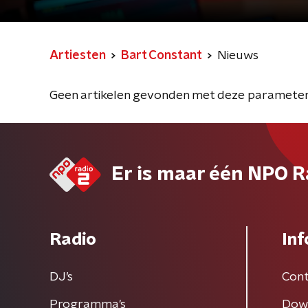
Artiesten
Bart Constant
Nieuws
Geen artikelen gevonden met deze parameter
Er is maar één NPO R
Radio
Inf
DJ’s
Cont
Programma's
Dow