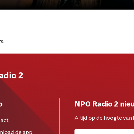
s.
adio 2
o
NPO Radio 2 nie
Altijd op de hoogte van 
act
nload de app