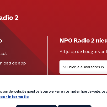
adio 2
o
NPO Radio 2 nie
Altijd op de hoogte van 
act
nload de app