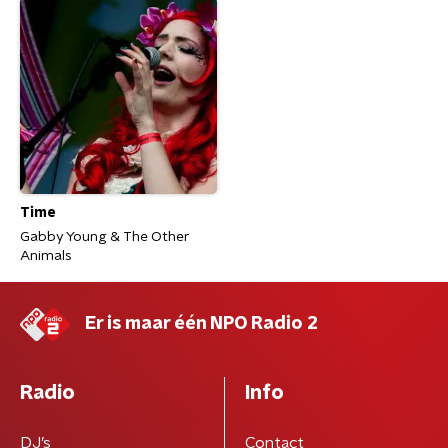
Time
Gabby Young & The Other
Animals
Er is maar één NPO Radio 2
Radio
Info
DJ’s
Contact