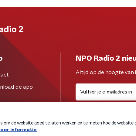
adio 2
o
NPO Radio 2 nie
Altijd op de hoogte van 
act
nload de app